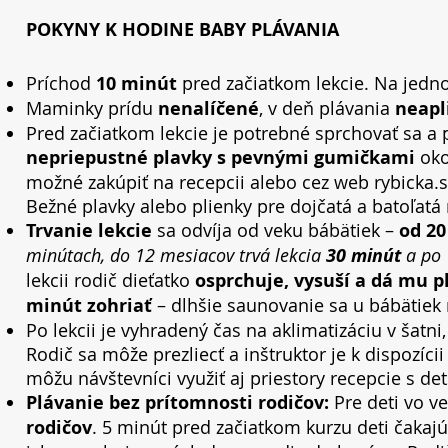
POKYNY K HODINE BABY PLÁVANIA
Príchod
10 minút
pred začiatkom lekcie. Na jedno
Maminky prídu
nenalíčené
, v deň plávania
neapl
Pred začiatkom lekcie je potrebné sprchovať sa a 
nepriepustné plavky s pevnými gumičkami
oko
možné zakúpiť na recepcii alebo cez web rybicka.s
Bežné plavky alebo plienky pre dojčatá a batoľatá
Trvanie lekcie
sa odvíja od veku bábätiek –
od 20
minútach, do 12 mesiacov trvá lekcia
30 minút
a po 
lekcii rodič dieťatko
osprchuje, vysuší a dá mu p
minút zohriať
– dlhšie saunovanie sa u bábätiek
Po lekcii je vyhradený čas na aklimatizáciu v šatni
Rodič sa môže prezliecť a inštruktor je k dispozíc
môžu návštevníci využiť aj priestory recepcie s d
Plávanie bez prítomnosti rodičov:
Pre deti vo ve
rodičov
. 5 minút pred začiatkom kurzu deti čakajú