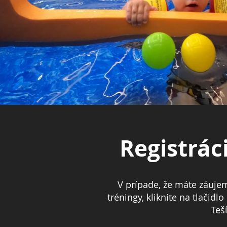
Registrác
V prípade, že máte záujem
tréningy, kliknite na tlačidl
Teš