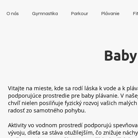
O nás
Gymnastika
Parkour
Plávanie
Fi
Baby
Vitajte na mieste, kde sa rodí láska k vode a k pl
podporujúce prostredie pre baby plávanie. V naše
chvíľ nielen posilňuje fyzický rozvoj vašich malý
radosť zo samotného pohybu.
Aktivity vo vodnom prostredí podporujú spevňov
vývoju, dieťa sa stáva otužilejším, čo znižuje ná