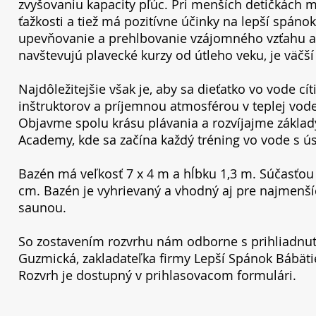
zvyšovaniu kapacity pľúc. Pri menších detičkách m
ťažkosti a tiež má pozitívne účinky na lepší spánok.
upevňovanie a prehlbovanie vzájomného vzťahu a 
navštevujú plavecké kurzy od útleho veku, je väčší
Najdôležitejšie však je, aby sa dieťatko vo vode c
inštruktorov a príjemnou atmosférou v teplej vod
Objavme spolu krásu plávania a rozvíjajme základ
Academy, kde sa začína každý tréning vo vode s 
Bazén má veľkosť 7 x 4 m a hĺbku 1,3 m. Súčasťou 
cm. Bazén je vyhrievaný a vhodný aj pre najmenší
saunou.
So zostavením rozvrhu nám odborne s prihliadnut
Guzmická, zakladateľka firmy Lepší Spánok Bábäti
Rozvrh je dostupný v prihlasovacom formulári.