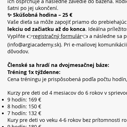
ich osprchuje a následne zavedie do bazéna. Rodič
šatni po jej ukončení.
✨ Skúšobná hodina – 25 €
Vaše dieťa sa môže zapojiť priamo do prebiehajúc
lekciu od začiatku až do konca
. Ideálna príležit
Vyplňte 👉
registračný formulár
👈 a následne sa p
(
info@argiacademy.sk
). Pri e-mailovej komunikác
dôvodov.
Členské sa hradí na dvojmesačnej báze:
Tréning 1x týždenne:
Cena tréningu je prispôsobená podľa počtu hodín,
Kurzy pre deti od 4 mesiacov do 6 rokov v sprievo
9 hodín: 169 €
8 hodín: 150 €
7 hodín: 132 €
Kury pre deti vo veku 4-6 rokov bez prítomnosti ro
9 hodín: 180 €