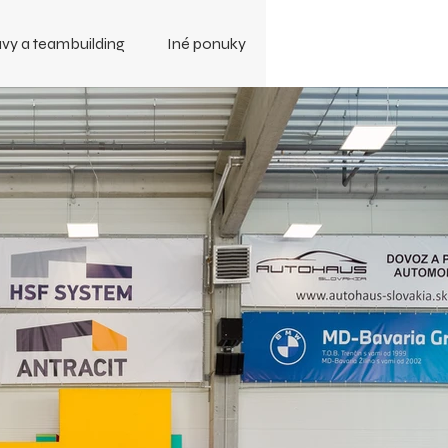
vy a teambuilding
Iné ponuky