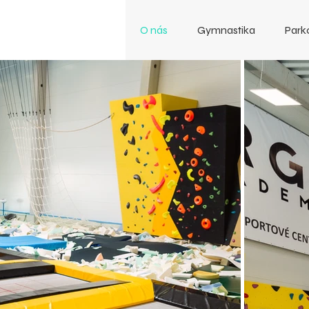
O nás
Gymnastika
Park