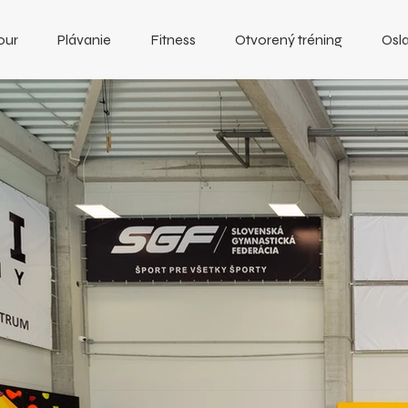
our
Plávanie
Fitness
Otvorený tréning
Osla