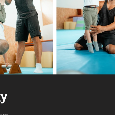
gy
a na