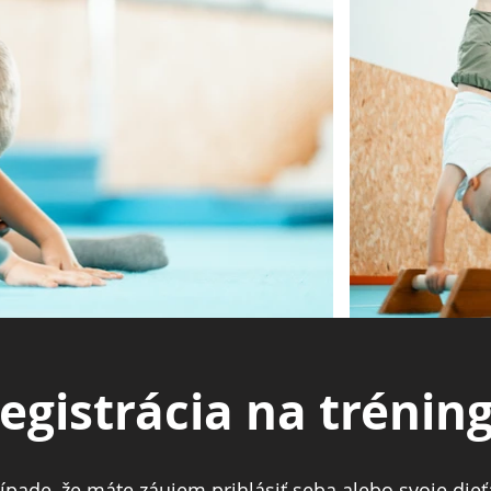
egistrácia na trénin
ípade, že máte záujem prihlásiť seba alebo svoje dieť