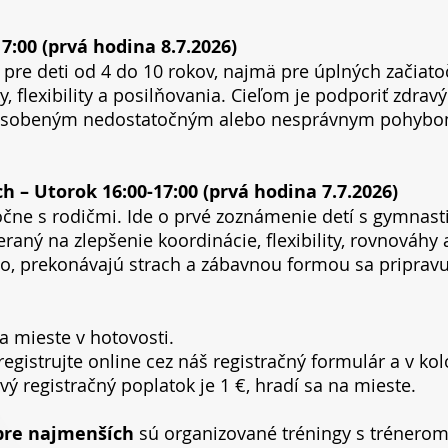
7:00 (prvá hodina 8.7.2026)
pre deti od 4 do 10 rokov, najmä pre úplných začiatoč
y, flexibility a posilňovania. Cieľom je podporiť zdrav
sobeným nedostatočným alebo nesprávnym pohybom,
 – Utorok 16:00-17:00 (prvá hodina 7.7.2026)
ločne s rodičmi. Ide o prvé zoznámenie detí s gymnas
ný na zlepšenie koordinácie, flexibility, rovnováhy a
elo, prekonávajú strach a zábavnou formou sa pripravuj
a mieste v hotovosti.
egistrujte online cez náš registračný formulár a v ko
vý registračný poplatok je 1 €, hradí sa na mieste.
pre najmenších
sú organizované tréningy s trénerom