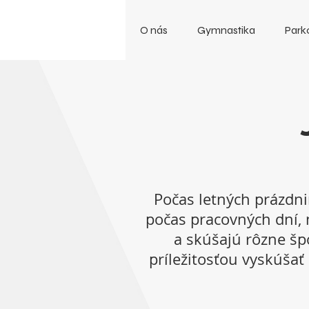
O nás
Gymnastika
Park
Počas letných prázdn
počas pracovných dní, n
a skúšajú rôzne šp
príležitosťou vyskúšať