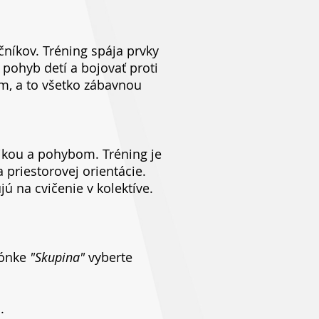
níkov. Tréning spája prvky
ý pohyb detí a bojovať proti
 a to všetko zábavnou
tikou a pohybom. Tréning je
 priestorovej orientácie.
ú na cvičenie v kolektíve.
lónke
"Skupina"
vyberte
.