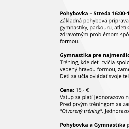
Pohybovka – Streda 16:00-1
Základná pohybová príprava 
gymnastiky, parkouru, atletik
zdravotným problémom spô
formou.
Gymnastika pre najmenších
Tréning, kde deti cvičia spo
vedený hravou formou, zamera
Deti sa učia ovládať svoje t
Cena:
15,- €
Vstup sa platí jednorazovo n
Pred prvým tréningom sa zar
"Otvorený tréning"
. Jednorazo
Pohybovka a Gymnastika 