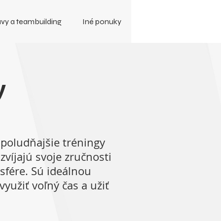
vy a teambuilding
Iné ponuky
y
poludňajšie tréningy
zvíjajú svoje zručnosti
sfére. Sú ideálnou
yužiť voľný čas a užiť