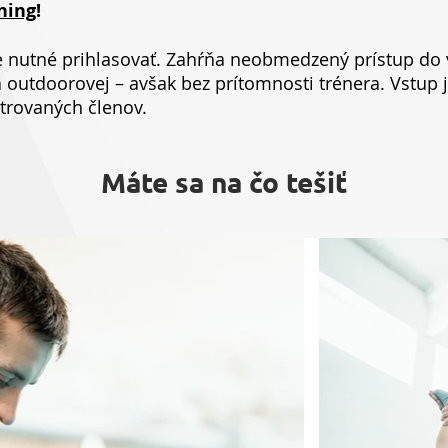
ning
!
je nutné prihlasovať. Zahŕňa neobmedzený prístup do 
a outdoorovej – avšak bez prítomnosti trénera. Vstup
strovaných členov.
Máte sa na čo tešiť