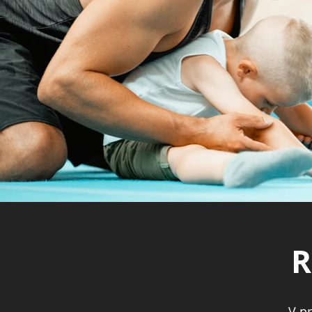
R
V pr